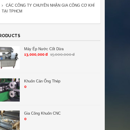
CÁC CÔNG TY CHUYÊN NHẬN GIA CÔNG CƠ KHÍ
TẠI TPHCM
RODUCTS
Máy Ép Nước Cốt Dừa
13,000,000
₫
15,000,000
₫
Khuôn Cán Ống Thép
0
Gia Công Khuôn CNC
0