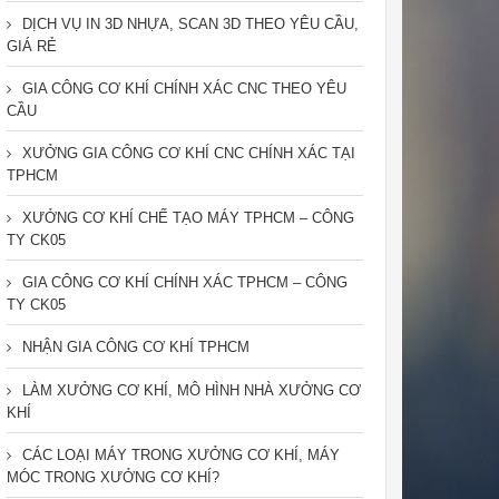
DỊCH VỤ IN 3D NHỰA, SCAN 3D THEO YÊU CẦU,
GIÁ RẺ
GIA CÔNG CƠ KHÍ CHÍNH XÁC CNC THEO YÊU
CẦU
XƯỞNG GIA CÔNG CƠ KHÍ CNC CHÍNH XÁC TẠI
TPHCM
XƯỞNG CƠ KHÍ CHẾ TẠO MÁY TPHCM – CÔNG
TY CK05
GIA CÔNG CƠ KHÍ CHÍNH XÁC TPHCM – CÔNG
TY CK05
NHẬN GIA CÔNG CƠ KHÍ TPHCM
LÀM XƯỞNG CƠ KHÍ, MÔ HÌNH NHÀ XƯỞNG CƠ
KHÍ
CÁC LOẠI MÁY TRONG XƯỞNG CƠ KHÍ, MÁY
MÓC TRONG XƯỞNG CƠ KHÍ?