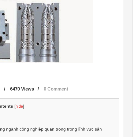
7
/
6470 Views
/
0 Comment
ntents
[
hide
]
g ngành công nghiệp quan trọng trong lĩnh vực sản