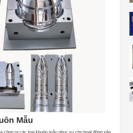
huôn Mẫu
gia công ra các loại khuôn mẫu phục vụ cho hoạt động sản