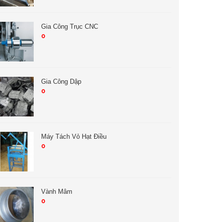
Gia Công Trục CNC
0
Gia Công Dập
0
Máy Tách Vỏ Hạt Điều
0
Vành Mâm
0