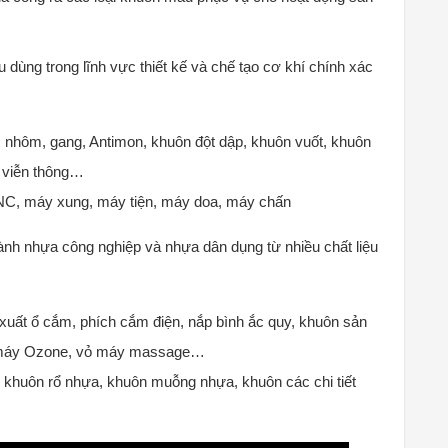
dùng trong lĩnh vực thiết kế và chế tạo cơ khí chính xác
, nhôm, gang, Antimon, khuôn đột dập, khuôn vuốt, khuôn
, viễn thông…
C, máy xung, máy tiện, máy doa, máy chấn
ành nhựa công nghiệp và nhựa dân dụng từ nhiều chất liệu
xuất ổ cắm, phích cắm điện, nắp bình ắc quy, khuôn sản
vỏ máy Ozone, vỏ máy massage…
, khuôn rổ nhựa, khuôn muỗng nhựa, khuôn các chi tiết