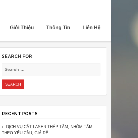
Giới Thiệu
Thông Tin
Liên Hệ
SEARCH FOR:
RECENT POSTS
DỊCH VỤ CẮT LASER THÉP TẤM, NHÔM TẤM
THEO YẾU CẦU, GIÁ RẺ