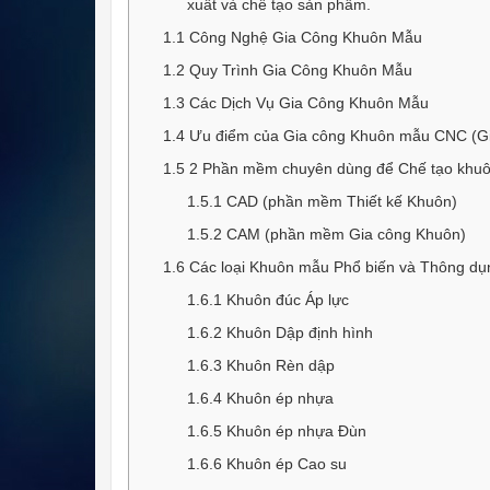
xuất và chế tạo sản phẩm.
1.1
Công Nghệ Gia Công Khuôn Mẫu
1.2
Quy Trình Gia Công Khuôn Mẫu
1.3
Các Dịch Vụ Gia Công Khuôn Mẫu
1.4
Ưu điểm của Gia công Khuôn mẫu CNC (Gi
1.5
2 Phần mềm chuyên dùng để Chế tạo khuô
1.5.1
CAD (phần mềm Thiết kế Khuôn)
1.5.2
CAM (phần mềm Gia công Khuôn)
1.6
Các loại Khuôn mẫu Phổ biến và Thông dụ
1.6.1
Khuôn đúc Áp lực
1.6.2
Khuôn Dập định hình
1.6.3
Khuôn Rèn dập
1.6.4
Khuôn ép nhựa
1.6.5
Khuôn ép nhựa Đùn
1.6.6
Khuôn ép Cao su