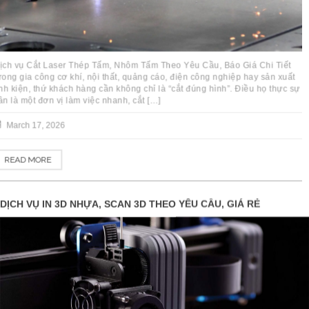
Dịch vụ Cắt Laser Thép Tấm, Nhôm Tấm Theo Yêu Cầu, Báo Giá Chi Tiết
Trong gia công cơ khí, nội thất, quảng cáo, điện công nghiệp hay sản xuất
linh kiện, thứ khách hàng cần không chỉ là “cắt đúng hình”. Điều họ thực sự
cần là một đơn vị làm việc nhanh, cắt […]
March 17, 2026
READ MORE
DỊCH VỤ IN 3D NHỰA, SCAN 3D THEO YÊU CẦU, GIÁ RẺ