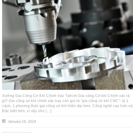
Xưởng Gia Công Cơ Khí Chính Xác Tphcm Gia công Cơ khí Chính xác là
gì? Gia công cơ khí chính xác hay còn gọi là “gia công cơ khí CNC”: là 1
cách, 1 phương thức gia công cơ khí Hiện đại hơn, Công nghệ cao hơn và
Đặc biệt hơn, vì vậy cho […]
January 16, 2024