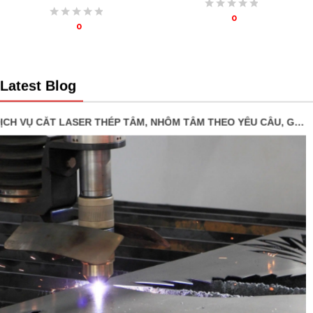
0
0
Latest Blog
DỊCH VỤ CẮT LASER THÉP TẤM, NHÔM TẤM THEO YẾU CẦU, GIÁ RẺ