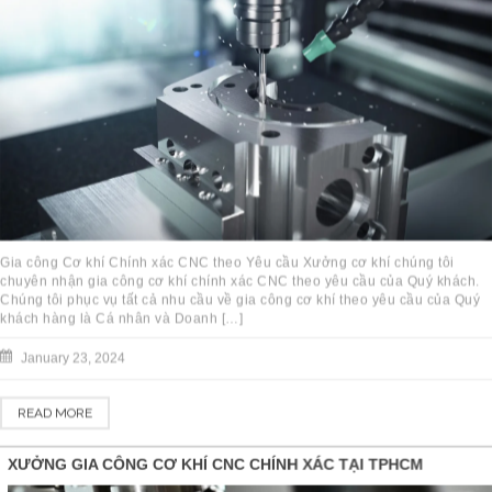
Gia công Cơ khí Chính xác CNC theo Yêu cầu Xưởng cơ khí chúng tôi
chuyên nhận gia công cơ khí chính xác CNC theo yêu cầu của Quý khách.
Chúng tôi phục vụ tất cả nhu cầu về gia công cơ khí theo yêu cầu của Quý
khách hàng là Cá nhân và Doanh […]
January 23, 2024
READ MORE
XƯỞNG GIA CÔNG CƠ KHÍ CNC CHÍNH XÁC TẠI TPHCM