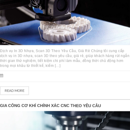
Dịch vụ In 3D Nhựa, Scan 3D Theo Yêu Cầu, Giá Rẻ Chúng tôi cung cấp
dịch vụ in 3D nhựa, scan 3D theo yêu cầu, giá rẻ, giúp khách hàng rút ngắn
thời gian thử nghiệm, tiết kiệm chi phí làm mẫu, đồng thời chủ động hơn
trong mọi khâu từ thiết kế, kiểm […]
READ MORE
GIA CÔNG CƠ KHÍ CHÍNH XÁC CNC THEO YÊU CẦU