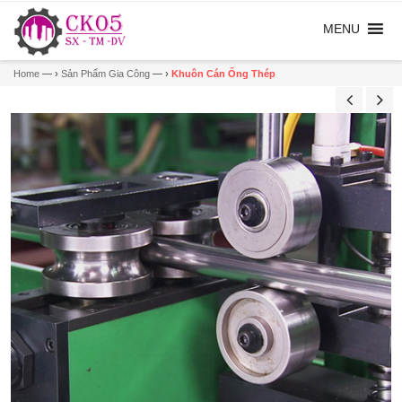
Home
— ›
Sản Phẩm Gia Công
— ›
Khuôn Cán Ống Thép