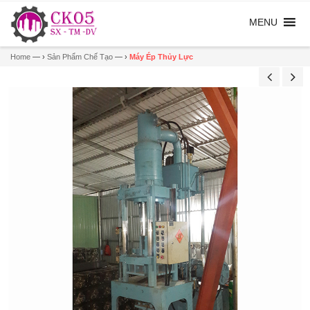
Home
— ›
Sản Phẩm Chế Tạo
— ›
Máy Ép Thủy Lực