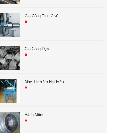
Gia Công Trục CNC
0
Gia Công Dập
0
Máy Tách Vỏ Hạt Điều
0
Vành Mâm
0