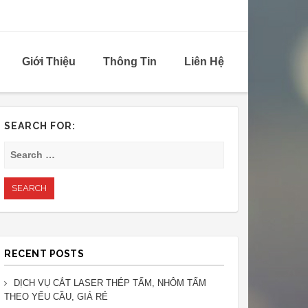
Giới Thiệu
Thông Tin
Liên Hệ
SEARCH FOR:
RECENT POSTS
DỊCH VỤ CẮT LASER THÉP TẤM, NHÔM TẤM
THEO YẾU CẦU, GIÁ RẺ