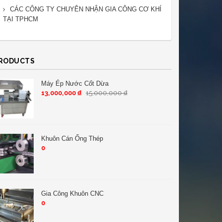
CÁC CÔNG TY CHUYÊN NHẬN GIA CÔNG CƠ KHÍ
TẠI TPHCM
RODUCTS
Máy Ép Nước Cốt Dừa
13,000,000
₫
15,000,000
₫
Khuôn Cán Ống Thép
0
Gia Công Khuôn CNC
0