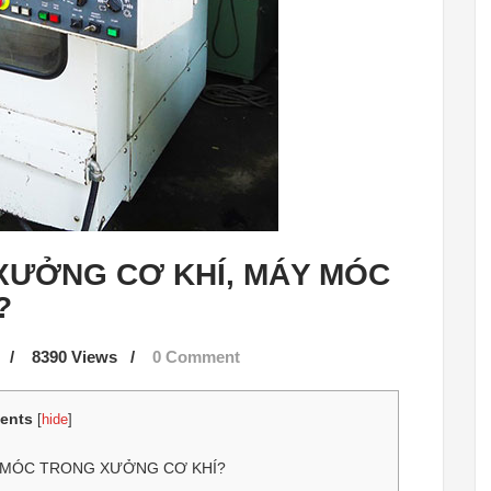
XƯỞNG CƠ KHÍ, MÁY MÓC
?
/
8390 Views
/
0 Comment
ents
[
hide
]
 MÓC TRONG XƯỞNG CƠ KHÍ?