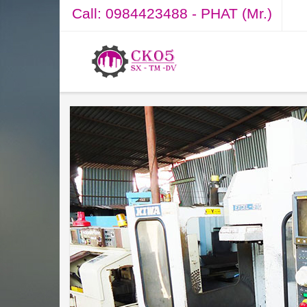
Call:
0984423488 - PHAT (Mr.)