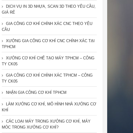
DỊCH VỤ IN 3D NHỰA, SCAN 3D THEO YÊU CẦU,
GIÁ RẺ
GIA CÔNG CƠ KHÍ CHÍNH XÁC CNC THEO YÊU
CẦU
XƯỞNG GIA CÔNG CƠ KHÍ CNC CHÍNH XÁC TẠI
TPHCM
XƯỞNG CƠ KHÍ CHẾ TẠO MÁY TPHCM – CÔNG
TY CK05
GIA CÔNG CƠ KHÍ CHÍNH XÁC TPHCM – CÔNG
TY CK05
NHẬN GIA CÔNG CƠ KHÍ TPHCM
LÀM XƯỞNG CƠ KHÍ, MÔ HÌNH NHÀ XƯỞNG CƠ
KHÍ
CÁC LOẠI MÁY TRONG XƯỞNG CƠ KHÍ, MÁY
MÓC TRONG XƯỞNG CƠ KHÍ?