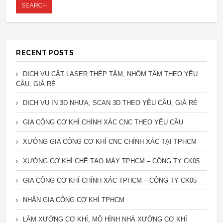
RECENT POSTS
DỊCH VỤ CẮT LASER THÉP TẤM, NHÔM TẤM THEO YẾU
CẦU, GIÁ RẺ
DỊCH VỤ IN 3D NHỰA, SCAN 3D THEO YÊU CẦU, GIÁ RẺ
GIA CÔNG CƠ KHÍ CHÍNH XÁC CNC THEO YÊU CẦU
XƯỞNG GIA CÔNG CƠ KHÍ CNC CHÍNH XÁC TẠI TPHCM
XƯỞNG CƠ KHÍ CHẾ TẠO MÁY TPHCM – CÔNG TY CK05
GIA CÔNG CƠ KHÍ CHÍNH XÁC TPHCM – CÔNG TY CK05
NHẬN GIA CÔNG CƠ KHÍ TPHCM
LÀM XƯỞNG CƠ KHÍ, MÔ HÌNH NHÀ XƯỞNG CƠ KHÍ