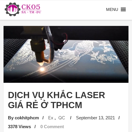
DỊCH VỤ KHẮC LASER
GIÁ RẺ Ở TPHCM
By cokhitphcm
/
Ex
QC
/
September 13, 2021
/
3378 Views
/
0 Comment