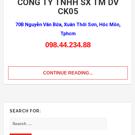
CÔNG TY TNHH SX TM DV
CK05
70B Nguyễn Văn Bứa, Xuân Thới Sơn, Hóc Môn,
Tphcm
098.44.234.88
CONTINUE READING...
SEARCH FOR: