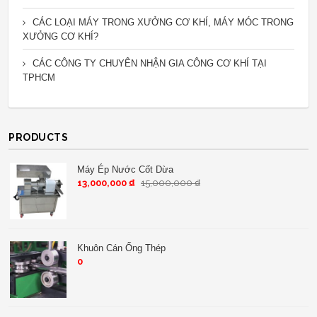
CÁC LOẠI MÁY TRONG XƯỞNG CƠ KHÍ, MÁY MÓC TRONG
XƯỞNG CƠ KHÍ?
CÁC CÔNG TY CHUYÊN NHẬN GIA CÔNG CƠ KHÍ TẠI
TPHCM
PRODUCTS
Máy Ép Nước Cốt Dừa
13,000,000
₫
15,000,000
₫
Khuôn Cán Ống Thép
0