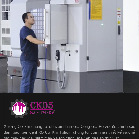
Xưởng Cơ khí chúng tôi chuyên nhận Gia Công Giá Rẻ với độ chính xác
đảm bảo, bên cạnh đó Cơ Khí Tphcm chúng tôi còn nhận thiết kế và chế
tạo máy các loại như: máy xả tôn cuộn, máy ép dầu ăn thuỷ lực...