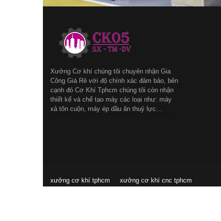
Xưởng Cơ khí chúng tôi chuyên nhận Gia
Công Giá Rẻ với độ chính xác đảm bảo, bên
cạnh đó Cơ Khí Tphcm chúng tôi còn nhận
thiết kế và chế tạo máy các loại như: máy
xả tôn cuộn, máy ép dầu ăn thuỷ lực...
xưởng cơ khí tphcm
xưởng cơ khí cnc tphcm
© 2015 by Nguyen Trung