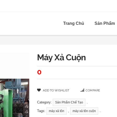
Trang Chủ
Sản Phẩm
Máy Xả Cuộn
0
ADD TO WISHLIST
COMPARE
Category:
.
Sản Phẩm Chế Tạo
Tags:
,
.
máy xả tôn
máy xả tôn cuộn