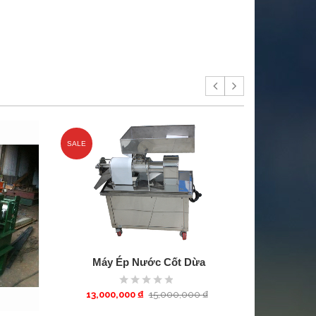
SALE
Máy Ép Nước Cốt Dừa
13,000,000
₫
15,000,000
₫