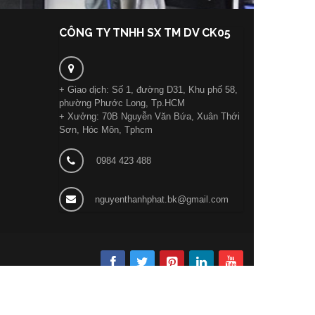
CÔNG TY TNHH SX TM DV CK05
+ Giao dịch: Số 1, đường D31, Khu phố 58,
phường Phước Long, Tp.HCM
+ Xưởng: 70B Nguyễn Văn Bứa, Xuân Thới
Sơn, Hóc Môn, Tphcm
0984 423 488
nguyenthanhphat.bk@gmail.com