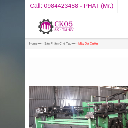
Call:
0984423488 - PHAT (Mr.)
Home
— ›
Sản Phẩm Chế Tạo
— ›
Máy Xả Cuộn